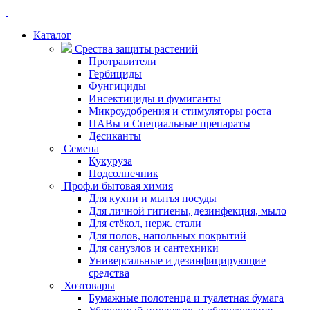
Каталог
Срества защиты растений
Протравители
Гербициды
Фунгициды
Инсектициды и фумиганты
Микроудобрения и стимуляторы роста
ПАВы и Специальные препараты
Десиканты
Семена
Кукуруза
Подсолнечник
Проф.и бытовая химия
Для кухни и мытья посуды
Для личной гигиены, дезинфекция, мыло
Для стёкол, нерж. стали
Для полов, напольных покрытий
Для санузлов и сантехники
Универсальные и дезинфицирующие
средства
Хозтовары
Бумажные полотенца и туалетная бумага