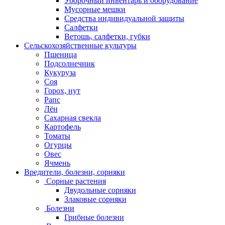
Уборочный инвентарь и оборудование
Мусорные мешки
Средства индивидуальной защиты
Салфетки
Ветошь, салфетки, губки
Сельскохозяйственные культуры
Пшеница
Подсолнечник
Кукуруза
Соя
Горох, нут
Рапс
Лён
Сахарная свекла
Картофель
Томаты
Огурцы
Овес
Ячмень
Вредители, болезни, сорняки
Сорные растения
Двудольные сорняки
Злаковые сорняки
Болезни
Грибные болезни