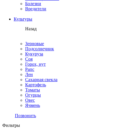
Болезни
Вредители
Культуры
Назад
Зерновые
Подсолнечник
Кукуруза
Соя
Горох, нут
Рапс
Лен
Сахарная свекла
Картофель
Томаты
Огурцы
Овес
Ячмень
Позвонить
Фильтры