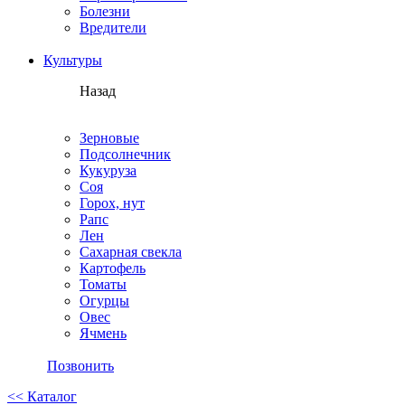
Болезни
Вредители
Культуры
Назад
Зерновые
Подсолнечник
Кукуруза
Соя
Горох, нут
Рапс
Лен
Сахарная свекла
Картофель
Томаты
Огурцы
Овес
Ячмень
Позвонить
<< Каталог