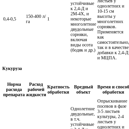
листьев у
устойчивые
однолетних и
к 2,4-Д и
10-15 см
2М-4Х, и
150-400 л/
высоты у
0,4-0,5
1
некоторые
га
многолетних
многолетние
сорняков.
двудольные
Применяется
сорняки,
как
включая
самостоятельно
виды осота
так и в качестве
(бодяк и др.)
добавки к 2,4-Д
и МЦПА.
Кукуруза
Норма
Расход
Кратность
Вредный
Время и спосо
расхода
рабочей
обработки
объект
обработки
препарата
жидкости
Опрыскивание
посевов в фазе
Однолетние
3-5 листьев
двудольные,
культуры, 2-4
в т.ч.
листьев у
устойчивые
однолетних и