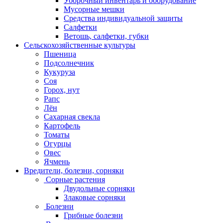
Уборочный инвентарь и оборудование
Мусорные мешки
Средства индивидуальной защиты
Салфетки
Ветошь, салфетки, губки
Сельскохозяйственные культуры
Пшеница
Подсолнечник
Кукуруза
Соя
Горох, нут
Рапс
Лён
Сахарная свекла
Картофель
Томаты
Огурцы
Овес
Ячмень
Вредители, болезни, сорняки
Сорные растения
Двудольные сорняки
Злаковые сорняки
Болезни
Грибные болезни