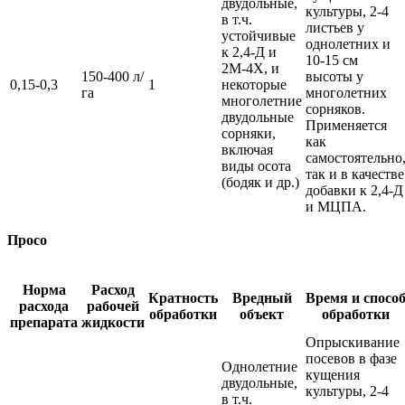
двудольные,
культуры, 2-4
в т.ч.
листьев у
устойчивые
однолетних и
к 2,4-Д и
10-15 см
2М-4Х, и
150-400 л/
высоты у
0,15-0,3
1
некоторые
га
многолетних
многолетние
сорняков.
двудольные
Применяется
сорняки,
как
включая
самостоятельно
виды осота
так и в качестве
(бодяк и др.)
добавки к 2,4-Д
и МЦПА.
Просо
Норма
Расход
Кратность
Вредный
Время и спосо
расхода
рабочей
обработки
объект
обработки
препарата
жидкости
Опрыскивание
посевов в фазе
Однолетние
кущения
двудольные,
культуры, 2-4
в т.ч.