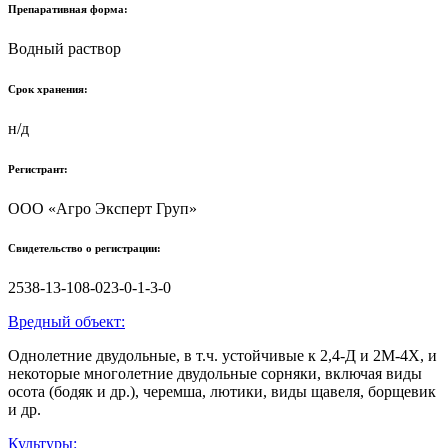
Препаративная форма:
Водный раствор
Срок хранения:
н/д
Регистрант:
ООО «Агро Эксперт Груп»
Свидетельство о регистрации:
2538-13-108-023-0-1-3-0
Вредный объект:
Однолетние двудольные, в т.ч. устойчивые к 2,4-Д и 2М-4Х, и
некоторые многолетние двудольные сорняки, включая виды
осота (бодяк и др.), черемша, лютики, виды щавеля, борщевик
и др.
Культуры: