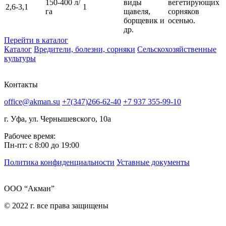
150-400 л/
виды
вегетирующих
2,6-3,1
1
га
щавеля,
сорняков
борщевик и
осенью.
др.
Перейти в каталог
Каталог
Вредители, болезни, сорняки
Сельскохозяйственные
культуры
Контакты
office@akman.su
+7(347)266-62-40
+7 937 355-99-10
г. Уфа, ул. Чернышевского, 10а
Рабочее время:
Пн-пт: с 8:00 до 19:00
Политика конфиденциальности
Уставные документы
ООО “Акман”
© 2022 г. все права защищены