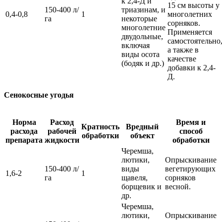
к 2,4-Д и
15 см высоты у
150-400 л/
триазинам, и
0,4-0,8
1
многолетних
га
некоторые
сорняков.
многолетние
Применяется
двудольные,
самостоятельно
включая
а также в
виды осота
качестве
(бодяк и др.)
добавки к 2,4-
Д.
Сенокосные угодья
Норма
Расход
Время и
Кратность
Вредный
расхода
рабочей
способ
обработки
объект
препарата
жидкости
обработки
Черемша,
лютики,
Опрыскивание
150-400 л/
виды
вегетирующих
1,6-2
1
га
щавеля,
сорняков
борщевик и
весной.
др.
Черемша,
лютики,
Опрыскивание