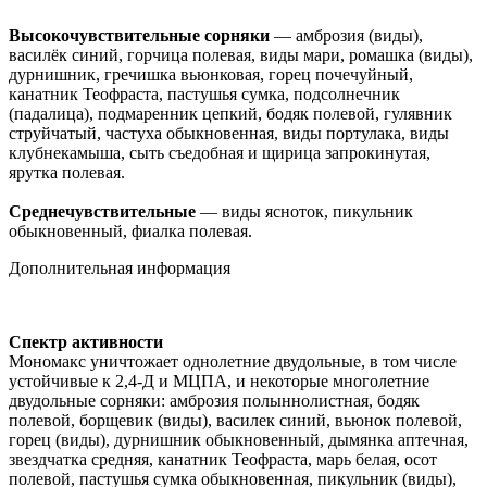
Высокочувствительные сорняки
— амброзия (виды),
василёк синий, горчица полевая, виды мари, ромашка (виды),
дурнишник, гречишка вьюнковая, горец почечуйный,
канатник Теофраста, пастушья сумка, подсолнечник
(падалица), подмаренник цепкий, бодяк полевой, гулявник
струйчатый, частуха обыкновенная, виды портулака, виды
клубнекамыша, сыть съедобная и щирица запрокинутая,
ярутка полевая.
Среднечувствительные
— виды ясноток, пикульник
обыкновенный, фиалка полевая.
Дополнительная информация
Спектр активности
Мономакс уничтожает однолетние двудольные, в том числе
устойчивые к 2,4-Д и МЦПА, и некоторые многолетние
двудольные сорняки: амброзия полыннолистная, бодяк
полевой, борщевик (виды), василек синий, вьюнок полевой,
горец (виды), дурнишник обыкновенный, дымянка аптечная,
звездчатка средняя, канатник Теофраста, марь белая, осот
полевой, пастушья сумка обыкновенная, пикульник (виды),