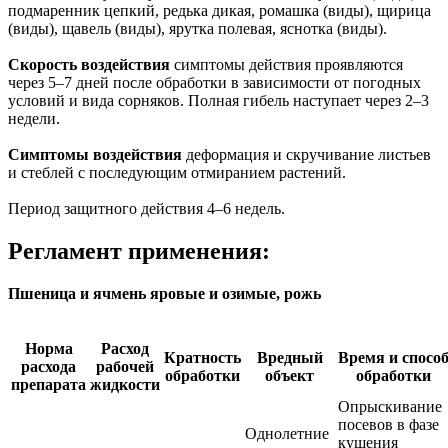
подмаренник цепкий, редька дикая, ромашка (виды), щирица
(виды), щавель (виды), ярутка полевая, яснотка (виды).
Скорость воздействия
симптомы действия проявляются
через 5–7 дней после обработки в зависимости от погодных
условий и вида сорняков. Полная гибель наступает через 2–3
недели.
Симптомы воздействия
деформация и скручивание листьев
и стеблей с последующим отмиранием растений.
Период защитного действия 4–6 недель.
Регламент применения:
Пшеница и ячмень яровые и озимые, рожь
Норма
Расход
Кратность
Вредный
Время и спосо
расхода
рабочей
обработки
объект
обработки
препарата
жидкости
Опрыскивание
посевов в фазе
Однолетние
кущения