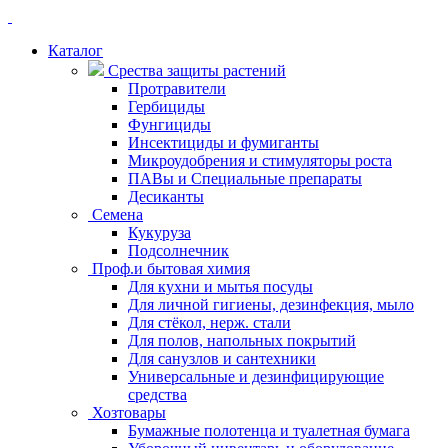
Каталог
Срества защиты растений
Протравители
Гербициды
Фунгициды
Инсектициды и фумиганты
Микроудобрения и стимуляторы роста
ПАВы и Специальные препараты
Десиканты
Семена
Кукуруза
Подсолнечник
Проф.и бытовая химия
Для кухни и мытья посуды
Для личной гигиены, дезинфекция, мыло
Для стёкол, нерж. стали
Для полов, напольных покрытий
Для санузлов и сантехники
Универсальные и дезинфицирующие
средства
Хозтовары
Бумажные полотенца и туалетная бумага