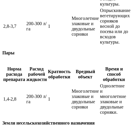
культуры.
Опрыскивание
вегетирующих
Многолетние
сорняков
200-300 л/
злаковые и
2,8-3,7
1
весной до
га
двудольные
посева или до
сорняки
всходов
культуры.
Пары
Норма
Расход
Время и
Кратность
Вредный
расхода
рабочей
способ
обработки
объект
препарата
жидкости
обработки
Однолетние
Многолетние
и
200-300 л/
злаковые и
многолетние
1,4-2,8
1
га
двудольные
злаковые и
сорняки
двудольные
сорняки.
Земли несельскохозяйственного назначения