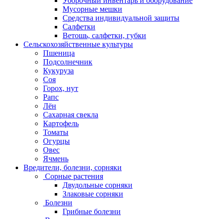
Уборочный инвентарь и оборудование
Мусорные мешки
Средства индивидуальной защиты
Салфетки
Ветошь, салфетки, губки
Сельскохозяйственные культуры
Пшеница
Подсолнечник
Кукуруза
Соя
Горох, нут
Рапс
Лён
Сахарная свекла
Картофель
Томаты
Огурцы
Овес
Ячмень
Вредители, болезни, сорняки
Сорные растения
Двудольные сорняки
Злаковые сорняки
Болезни
Грибные болезни