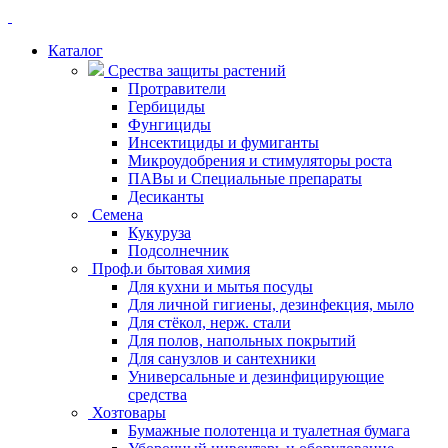
Каталог
Срества защиты растений
Протравители
Гербициды
Фунгициды
Инсектициды и фумиганты
Микроудобрения и стимуляторы роста
ПАВы и Специальные препараты
Десиканты
Семена
Кукуруза
Подсолнечник
Проф.и бытовая химия
Для кухни и мытья посуды
Для личной гигиены, дезинфекция, мыло
Для стёкол, нерж. стали
Для полов, напольных покрытий
Для санузлов и сантехники
Универсальные и дезинфицирующие
средства
Хозтовары
Бумажные полотенца и туалетная бумага