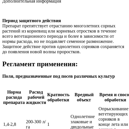
Дополнительная информация
Период защитного действия
Препарат препятствует отрастанию многолетних сорных
растений из корневищ или корневых отростков в течение
всего вегетационного периода и более в зависимости от
нормы расхода, но не подавляет семенное размножение.
Защитное действие против однолетних сорняков сохраняется
до появления новой волны проростков.
Регламент применения:
Поля, предназначенные под посев различных культур
Норма
Расход
Кратность
Вредный
Время и спосо
расхода
рабочей
обработки
объект
обработки
препарата
жидкости
Опрыскивание
вегетирующих
Однолетние
сорняков в
200-300 л/
злаковые и
1,4-2,8
1
конце лета или
га
двудольные