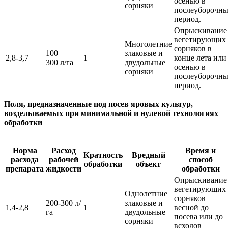
осенью в
сорняки
послеуборочн
период.
Опрыскивание
вегетирующих
Многолетние
сорняков в
100–
злаковые и
2,8-3,7
1
конце лета или
300 л/га
двудольные
осенью в
сорняки
послеуборочн
период.
Поля, предназначенные под посев яровых культур,
возделываемых при минимальной и нулевой технологиях
обработки
Норма
Расход
Время и
Кратность
Вредный
расхода
рабочей
способ
обработки
объект
препарата
жидкости
обработки
Опрыскивание
вегетирующих
Однолетние
сорняков
200-300 л/
злаковые и
1,4-2,8
1
весной до
га
двудольные
посева или до
сорняки
всходов