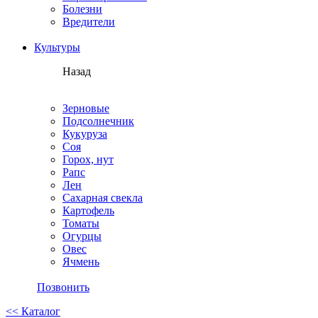
Болезни
Вредители
Культуры
Назад
Зерновые
Подсолнечник
Кукуруза
Соя
Горох, нут
Рапс
Лен
Сахарная свекла
Картофель
Томаты
Огурцы
Овес
Ячмень
Позвонить
<< Каталог