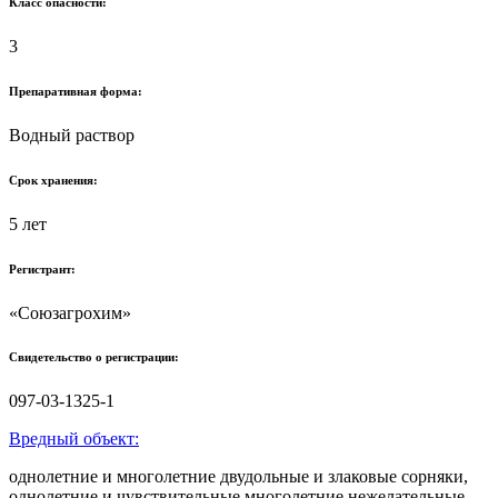
Класс опасности:
3
Препаративная форма:
Водный раствор
Срок хранения:
5 лет
Регистрант:
«Союзагрохим»
Свидетельство о регистрации:
097-03-1325-1
Вредный объект:
однолетние и многолетние двудольные и злаковые сорняки,
однолетние и чувствительные многолетние нежелательные