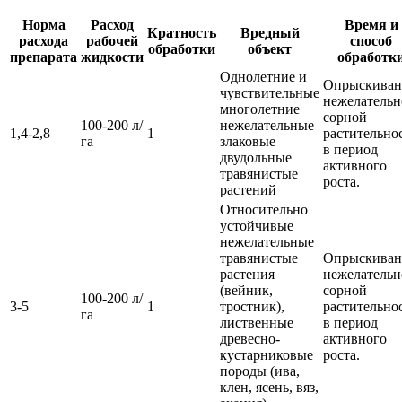
Норма
Расход
Время и
Кратность
Вредный
расхода
рабочей
способ
обработки
объект
препарата
жидкости
обработк
Однолетние и
Опрыскиван
чувствительные
нежелательн
многолетние
сорной
100-200 л/
нежелательные
1,4-2,8
1
растительно
га
злаковые
в период
двудольные
активного
травянистые
роста.
растений
Относительно
устойчивые
нежелательные
травянистые
Опрыскиван
растения
нежелательн
(вейник,
сорной
100-200 л/
3-5
1
тростник),
растительно
га
лиственные
в период
древесно-
активного
кустарниковые
роста.
породы (ива,
клен, ясень, вяз,