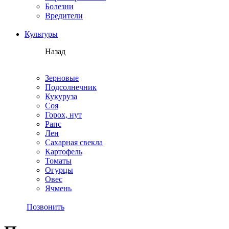
Болезни
Вредители
Культуры
Назад
Зерновые
Подсолнечник
Кукуруза
Соя
Горох, нут
Рапс
Лен
Сахарная свекла
Картофель
Томаты
Огурцы
Овес
Ячмень
Позвонить