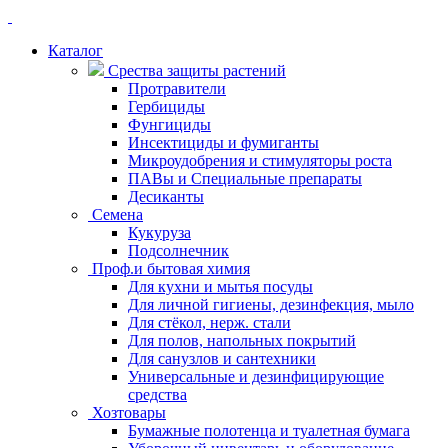
Каталог
Срества защиты растений
Протравители
Гербициды
Фунгициды
Инсектициды и фумиганты
Микроудобрения и стимуляторы роста
ПАВы и Специальные препараты
Десиканты
Семена
Кукуруза
Подсолнечник
Проф.и бытовая химия
Для кухни и мытья посуды
Для личной гигиены, дезинфекция, мыло
Для стёкол, нерж. стали
Для полов, напольных покрытий
Для санузлов и сантехники
Универсальные и дезинфицирующие
средства
Хозтовары
Бумажные полотенца и туалетная бумага