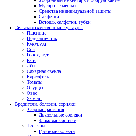
Уборочный инвентарь и оборудование
Мусорные мешки
Средства индивидуальной защиты
Салфетки
Ветошь, салфетки, губки
Сельскохозяйственные культуры
Пшеница
Подсолнечник
Кукуруза
Соя
Горох, нут
Рапс
Лён
Сахарная свекла
Картофель
Томаты
Огурцы
Овес
Ячмень
Вредители, болезни, сорняки
Сорные растения
Двудольные сорняки
Злаковые сорняки
Болезни
Грибные болезни