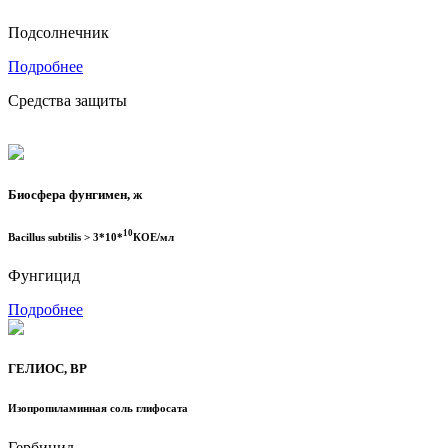
Подсолнечник
Подробнее
Средства защиты
Биосфера фунгимен, ж
10
Bacillus subtilis > 3*10*
КОЕ/мл
Фунгицид
Подробнее
ГЕЛИОС, ВР
Изопропиламинная соль глифосата
Гербицид