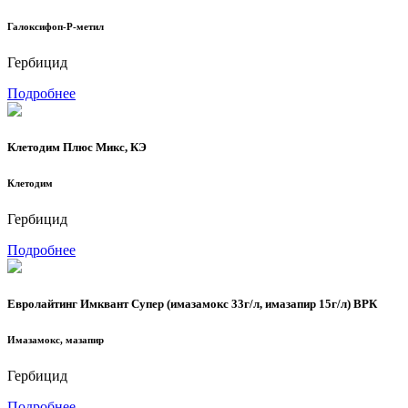
Галоксифоп-Р-метил
Гербицид
Подробнее
Клетодим Плюс Микс, КЭ
Клетодим
Гербицид
Подробнее
Евролайтинг Имквант Супер (имазамокс 33г/л, имазапир 15г/л) ВРК
Имазамокс, мазапир
Гербицид
Подробнее