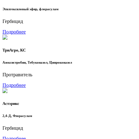
Этилгексиловый эфир, флорасулам
Гербицид
Подробнее
ТриАгро, КС
Азоксистробин, Тебуконазол, Ципроконазол
Протравитель
Подробнее
Астэрикс
2,4-Д, Флорасулам
Гербицид
Подробнее