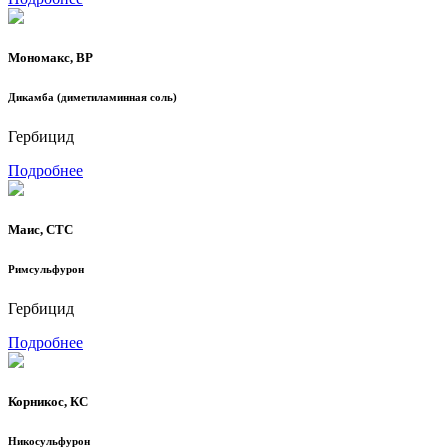
Мономакс, ВР
Дикамба (диметиламинная соль)
Гербицид
Подробнее
Маис, СТС
Римсульфурон
Гербицид
Подробнее
Корникос, КС
Никосульфурон