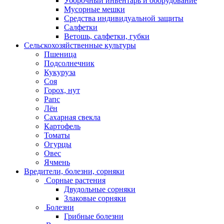
Уборочный инвентарь и оборудование
Мусорные мешки
Средства индивидуальной защиты
Салфетки
Ветошь, салфетки, губки
Сельскохозяйственные культуры
Пшеница
Подсолнечник
Кукуруза
Соя
Горох, нут
Рапс
Лён
Сахарная свекла
Картофель
Томаты
Огурцы
Овес
Ячмень
Вредители, болезни, сорняки
Сорные растения
Двудольные сорняки
Злаковые сорняки
Болезни
Грибные болезни