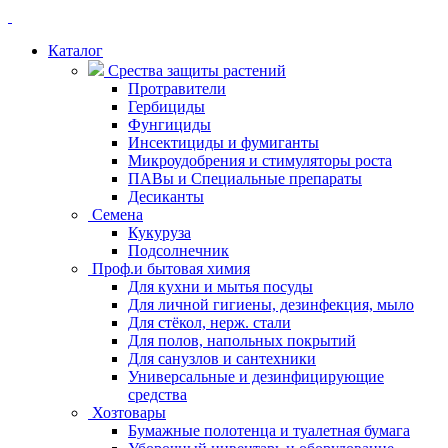
Каталог
Срества защиты растений
Протравители
Гербициды
Фунгициды
Инсектициды и фумиганты
Микроудобрения и стимуляторы роста
ПАВы и Специальные препараты
Десиканты
Семена
Кукуруза
Подсолнечник
Проф.и бытовая химия
Для кухни и мытья посуды
Для личной гигиены, дезинфекция, мыло
Для стёкол, нерж. стали
Для полов, напольных покрытий
Для санузлов и сантехники
Универсальные и дезинфицирующие
средства
Хозтовары
Бумажные полотенца и туалетная бумага