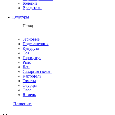
Болезни
Вредители
Культуры
Назад
Зерновые
Подсолнечник
Кукуруза
Соя
Горох, нут
Рапс
Лен
Сахарная свекла
Картофель
Томаты
Огурцы
Овес
Ячмень
Позвонить