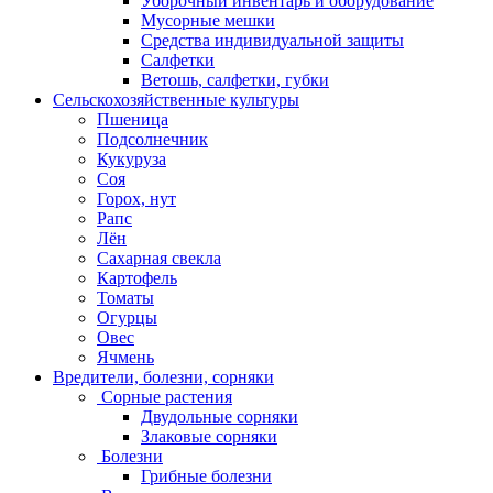
Уборочный инвентарь и оборудование
Мусорные мешки
Средства индивидуальной защиты
Салфетки
Ветошь, салфетки, губки
Сельскохозяйственные культуры
Пшеница
Подсолнечник
Кукуруза
Соя
Горох, нут
Рапс
Лён
Сахарная свекла
Картофель
Томаты
Огурцы
Овес
Ячмень
Вредители, болезни, сорняки
Сорные растения
Двудольные сорняки
Злаковые сорняки
Болезни
Грибные болезни