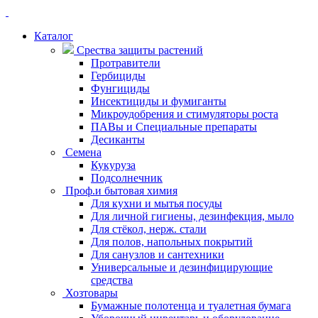
Каталог
Срества защиты растений
Протравители
Гербициды
Фунгициды
Инсектициды и фумиганты
Микроудобрения и стимуляторы роста
ПАВы и Специальные препараты
Десиканты
Семена
Кукуруза
Подсолнечник
Проф.и бытовая химия
Для кухни и мытья посуды
Для личной гигиены, дезинфекция, мыло
Для стёкол, нерж. стали
Для полов, напольных покрытий
Для санузлов и сантехники
Универсальные и дезинфицирующие
средства
Хозтовары
Бумажные полотенца и туалетная бумага