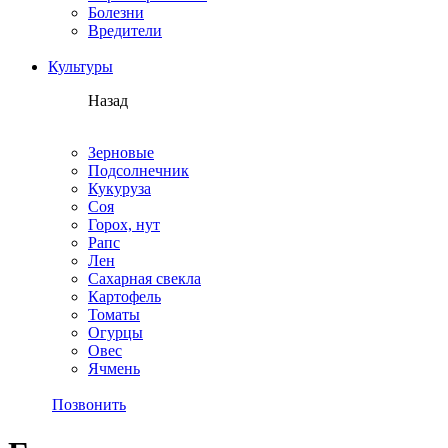
Болезни
Вредители
Культуры
Назад
Зерновые
Подсолнечник
Кукуруза
Соя
Горох, нут
Рапс
Лен
Сахарная свекла
Картофель
Томаты
Огурцы
Овес
Ячмень
Позвонить