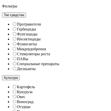
Фильтры
Тип средства
Протравители
Гербициды
Фунгициды
Инсектициды
Фумиганты
Микроудобрения
Стимуляторы роста
ПАВы
Специальные препараты
Десиканты
Культура
Картофель
Кукуруза
Овес
Виноград
Огурцы