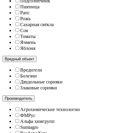
Подсолнечник
Пшеница
Рапс
Рожь
Сахарная свёкла
Соя
Томаты
Ячмень
Яблоня
Вредный объект
Вредители
Болезни
Двудольные сорняки
Злаковые сорняки
Производитель
Агрохимические технологии
ФМРус
Альфа химгрупп
Sumiagro