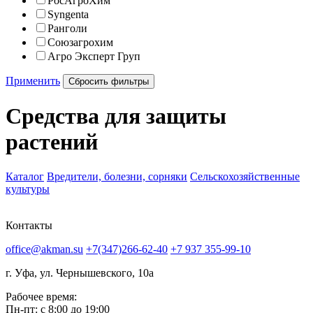
РосАгроХим
Syngenta
Ранголи
Союзагрохим
Агро Эксперт Груп
Применить
Сбросить фильтры
Средства для защиты
растений
Каталог
Вредители, болезни, сорняки
Сельскохозяйственные
культуры
Контакты
office@akman.su
+7(347)266-62-40
+7 937 355-99-10
г. Уфа, ул. Чернышевского, 10а
Рабочее время:
Пн-пт: с 8:00 до 19:00