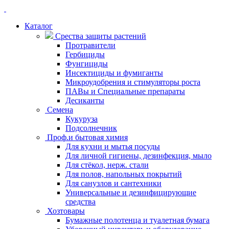
Каталог
Срества защиты растений
Протравители
Гербициды
Фунгициды
Инсектициды и фумиганты
Микроудобрения и стимуляторы роста
ПАВы и Специальные препараты
Десиканты
Семена
Кукуруза
Подсолнечник
Проф.и бытовая химия
Для кухни и мытья посуды
Для личной гигиены, дезинфекция, мыло
Для стёкол, нерж. стали
Для полов, напольных покрытий
Для санузлов и сантехники
Универсальные и дезинфицирующие
средства
Хозтовары
Бумажные полотенца и туалетная бумага