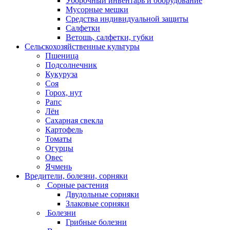
Уборочный инвентарь и оборудование
Мусорные мешки
Средства индивидуальной защиты
Салфетки
Ветошь, салфетки, губки
Сельскохозяйственные культуры
Пшеница
Подсолнечник
Кукуруза
Соя
Горох, нут
Рапс
Лён
Сахарная свекла
Картофель
Томаты
Огурцы
Овес
Ячмень
Вредители, болезни, сорняки
Сорные растения
Двудольные сорняки
Злаковые сорняки
Болезни
Грибные болезни