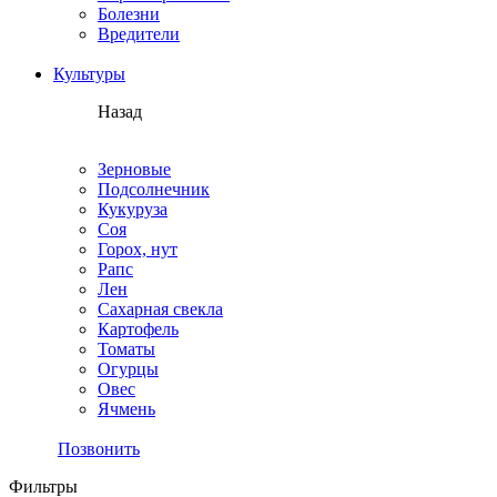
Болезни
Вредители
Культуры
Назад
Зерновые
Подсолнечник
Кукуруза
Соя
Горох, нут
Рапс
Лен
Сахарная свекла
Картофель
Томаты
Огурцы
Овес
Ячмень
Позвонить
Фильтры