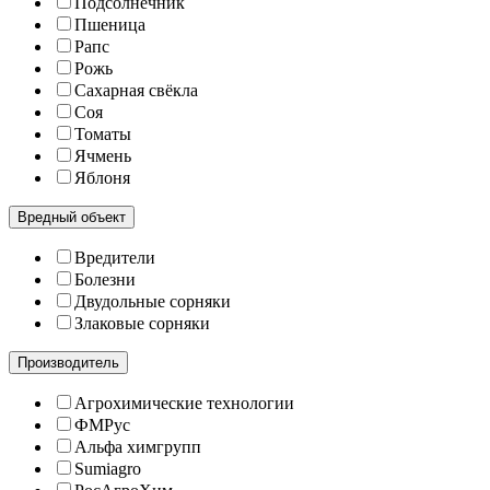
Подсолнечник
Пшеница
Рапс
Рожь
Сахарная свёкла
Соя
Томаты
Ячмень
Яблоня
Вредный объект
Вредители
Болезни
Двудольные сорняки
Злаковые сорняки
Производитель
Агрохимические технологии
ФМРус
Альфа химгрупп
Sumiagro