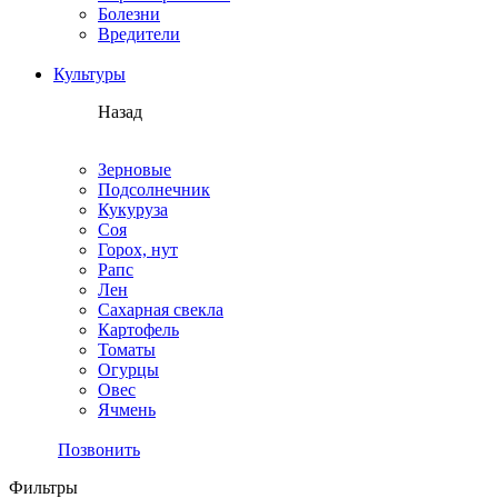
Болезни
Вредители
Культуры
Назад
Зерновые
Подсолнечник
Кукуруза
Соя
Горох, нут
Рапс
Лен
Сахарная свекла
Картофель
Томаты
Огурцы
Овес
Ячмень
Позвонить
Фильтры