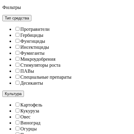
Фильтры
Тип средства
Протравители
Гербициды
Фунгициды
Инсектициды
Фумиганты
Микроудобрения
Стимуляторы роста
ПАВы
Специальные препараты
Десиканты
Культура
Картофель
Кукуруза
Овес
Виноград
Огурцы