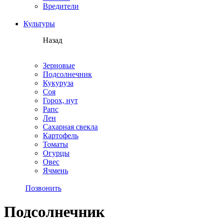
Вредители
Культуры
Назад
Зерновые
Подсолнечник
Кукуруза
Соя
Горох, нут
Рапс
Лен
Сахарная свекла
Картофель
Томаты
Огурцы
Овес
Ячмень
Позвонить
Подсолнечник