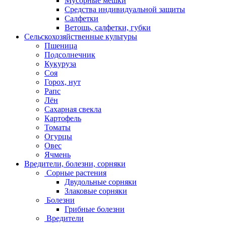
Мусорные мешки
Средства индивидуальной защиты
Салфетки
Ветошь, салфетки, губки
Сельскохозяйственные культуры
Пшеница
Подсолнечник
Кукуруза
Соя
Горох, нут
Рапс
Лён
Сахарная свекла
Картофель
Томаты
Огурцы
Овес
Ячмень
Вредители, болезни, сорняки
Сорные растения
Двудольные сорняки
Злаковые сорняки
Болезни
Грибные болезни
Вредители