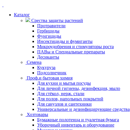
Каталог
Срества защиты растений
Протравители
Гербициды
Фунгициды
Инсектициды и фумиганты
Микроудобрения и стимуляторы роста
ПАВы и Специальные препараты
Десиканты
Семена
Кукуруза
Подсолнечник
Проф.и бытовая химия
Для кухни и мытья посуды
Для личной гигиены, дезинфекция, мыло
Для стёкол, нерж. стали
Для полов, напольных покрытий
Для санузлов и сантехники
Универсальные и дезинфицирующие средства
Хозтовары
Бумажные полотенца и туалетная бумага
Уборочный инвентарь и оборудование