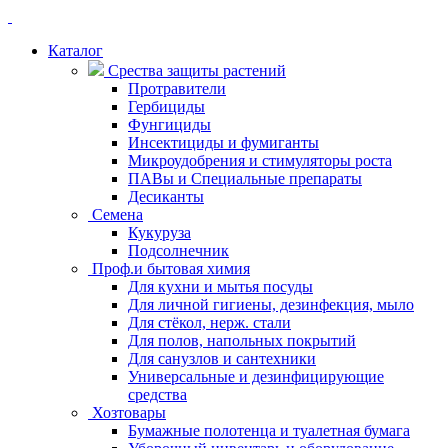
Каталог
Срества защиты растений
Протравители
Гербициды
Фунгициды
Инсектициды и фумиганты
Микроудобрения и стимуляторы роста
ПАВы и Специальные препараты
Десиканты
Семена
Кукуруза
Подсолнечник
Проф.и бытовая химия
Для кухни и мытья посуды
Для личной гигиены, дезинфекция, мыло
Для стёкол, нерж. стали
Для полов, напольных покрытий
Для санузлов и сантехники
Универсальные и дезинфицирующие
средства
Хозтовары
Бумажные полотенца и туалетная бумага