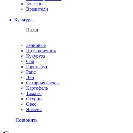
Болезни
Вредители
Культуры
Назад
Зерновые
Подсолнечник
Кукуруза
Соя
Горох, нут
Рапс
Лен
Сахарная свекла
Картофель
Томаты
Огурцы
Овес
Ячмень
Позвонить