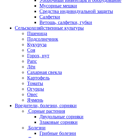
Уборочный инвентарь и оборудование
Мусорные мешки
Средства индивидуальной защиты
Салфетки
Ветошь, салфетки, губки
Сельскохозяйственные культуры
Пшеница
Подсолнечник
Кукуруза
Соя
Горох, нут
Рапс
Лён
Сахарная свекла
Картофель
Томаты
Огурцы
Овес
Ячмень
Вредители, болезни, сорняки
Сорные растения
Двудольные сорняки
Злаковые сорняки
Болезни
Грибные болезни