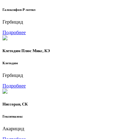
Галоксифоп-Р-метил
Гербицид
Подробнее
Клетодим Плюс Микс, КЭ
Клетодим
Гербицид
Подробнее
Ниссоран, СК
Гекситиазокс
Акарицид